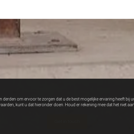
GINS THE MOMENT YOU DECIDE TO BE
n derden om ervoor te zorgen dat u de best mogelijke ervaring heeft bij 
anvaarden, kunt u dat hieronder doen. Houd er rekening mee dat het niet 
Get in touch