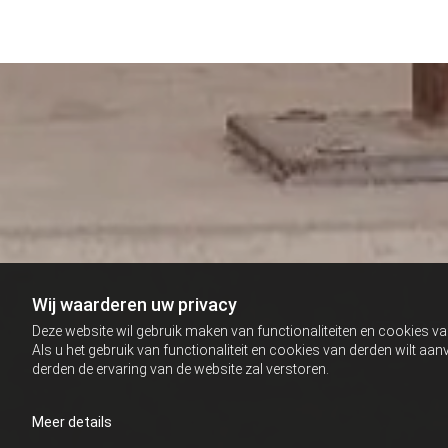
Wij waarderen uw privacy
BEAUTY BE
Deze website wil gebruik maken van functionaliteiten en cookies va
Als u het gebruik van functionaliteit en cookies van derden wilt a
derden de ervaring van de website zal verstoren.
Meer details